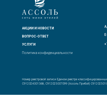
А
АКЦИИ И НОВОСТИ
E
ВОПРОС-ОТВЕТ
+
УСЛУГИ
Политика конфиденциальности
Номер реестровой записи Едином реестре классифицированны
С912024001368, С912025007099 (Ассоль Прибой) С912025010